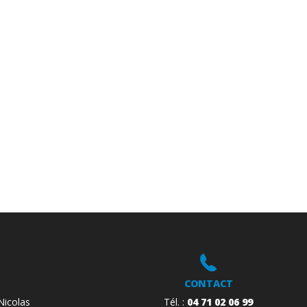
ACCUEIL
L’ENTREPRISE
SAVOIR-FAIRE
CONTACT
Nicolas
Tél. :
04 71 02 06 99