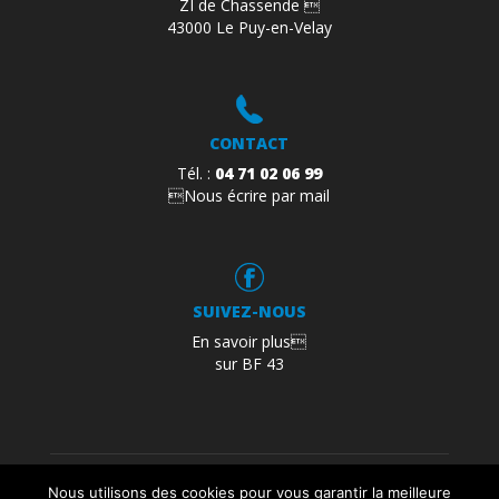
ZI de Chassende 
43000 Le Puy-en-Velay
CONTACT
Tél. :
04 71 02 06 99
Nous écrire par mail
SUIVEZ-NOUS
En savoir plus
sur BF 43
Mentions légales
Politique de confidentialité
Nous utilisons des cookies pour vous garantir la meilleure