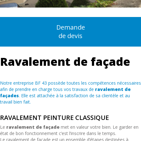
Demande
de devis
Ravalement de façade
Notre entreprise BF 43 possède toutes les compétences nécessaires
afin de prendre en charge tous vos travaux de
ravalement de
façades
. Elle est attachée à la satisfaction de sa clientèle et au
travail bien fait.
RAVALEMENT PEINTURE CLASSIQUE
Le
ravalement de façade
met en valeur votre bien. Le garder en
état de bon fonctionnement c’est l’inscrire dans le temps.
Le ravalement de façade est un ensemble d’étapes destinées à