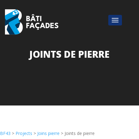
JOINTS DE PIERRE
BF43
>
Projects
>
Joins pierre
>
Joints de pierre