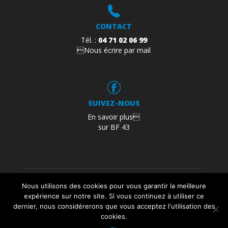
CONTACT
Tél. :
04 71 02 06 99
Nous écrire par mail
SUIVEZ-NOUS
En savoir plus
sur BF 43
Mentions légales
Politique de confidentialité
Nous utilisons des cookies pour vous garantir la meilleure
Plan du site
expérience sur notre site. Si vous continuez à utiliser ce
dernier, nous considérerons que vous acceptez l'utilisation des
Création :
agence studio N°3
cookies.