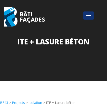
ITE + LASURE BÉTON
BF43
>
Projects
>
Isolation
>
ITE + Lasure béton