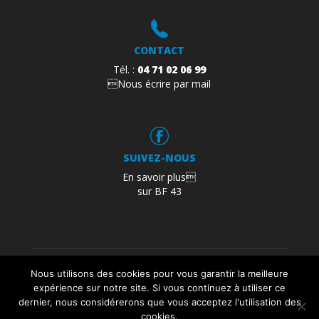
CONTACT
Tél. :
04 71 02 06 99
Nous écrire par mail
SUIVEZ-NOUS
En savoir plus
sur BF 43
Mentions légales
Politique de confidentialité
Nous utilisons des cookies pour vous garantir la meilleure
Plan du site
expérience sur notre site. Si vous continuez à utiliser ce
dernier, nous considérerons que vous acceptez l'utilisation des
Création :
agence studio N°3
cookies.