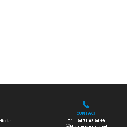
ACCUEIL
L’ENTREPRISE
SAVOIR-FAIRE
CONTACT
Nicolas
Tél. :
04 71 02 06 99
Nous écrire par mail