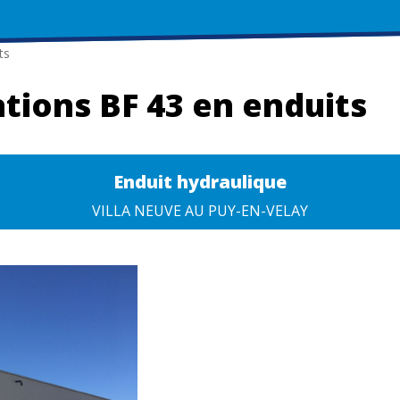
ts
ations BF 43 en enduits
Enduit hydraulique
VILLA NEUVE AU PUY-EN-VELAY