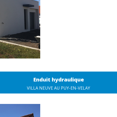
Enduit hydraulique
VILLA NEUVE AU PUY-EN-VELAY