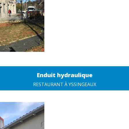
Enduit hydraulique
RESTAURANT À YSSINGEAUX