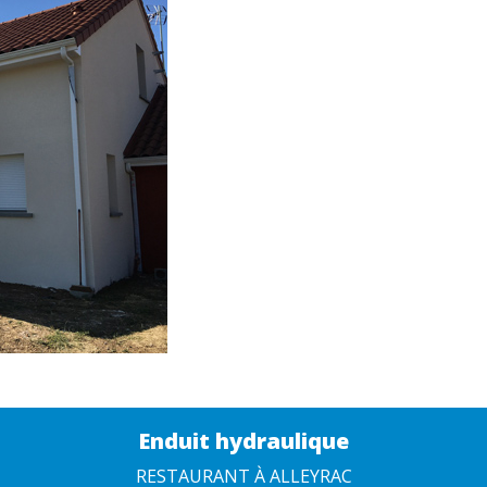
Enduit hydraulique
RESTAURANT À ALLEYRAC