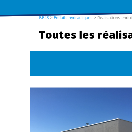
BF43
>
Enduits hydrauliques
>
Réalisations endui
Toutes les réalis