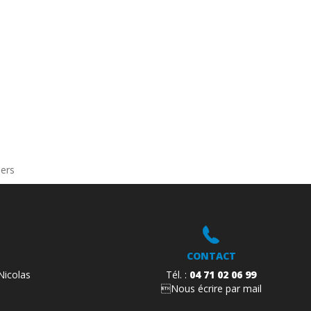
ACCUEIL
L’ENTREPRISE
SAVOIR-FAIRE
iers
CONTACT
Nicolas
Tél. :
04 71 02 06 99
Nous écrire par mail